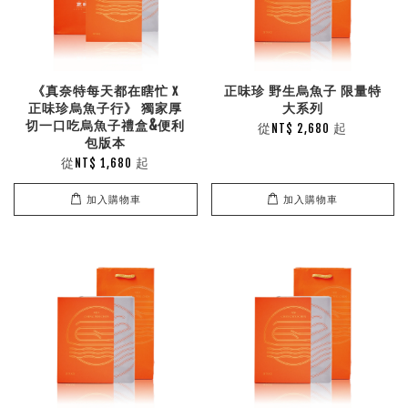
《真奈特每天都在瞎忙 x
正味珍 野生烏魚子 限量特
正味珍烏魚子行》 獨家厚
大系列
切一口吃烏魚子禮盒&便利
從
起
NT$ 2,680
包版本
從
起
NT$ 1,680
加入購物車
加入購物車