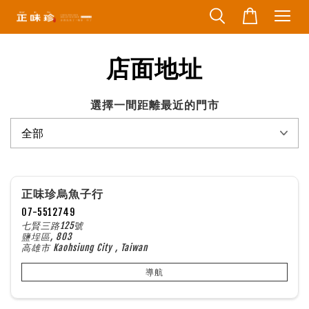
店面地址
選擇一間距離最近的門市
正味珍烏魚子行
07-5512749
七賢三路125號
鹽埕區, 803
高雄市 Kaohsiung City , Taiwan
導航