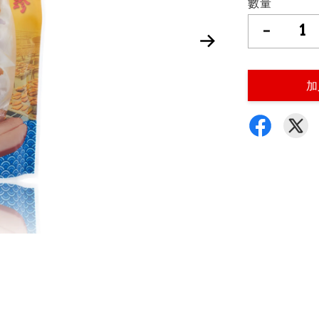
數量
-
加