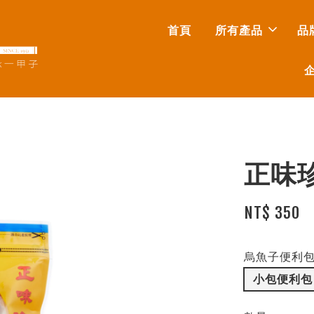
首頁
所有產品
品
正味
NT$ 350
烏魚子便利
小包便利包