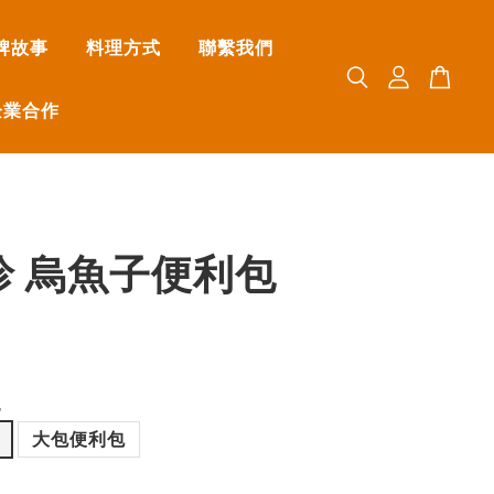
牌故事
料理方式
聯繫我們
企業合作
珍 烏魚子便利包
包
大包便利包