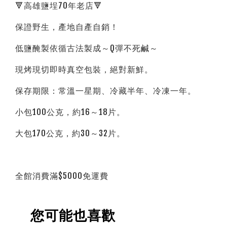
🔻高雄鹽埕70年老店🔻
保證野生，產地自產自銷！
低鹽醃製依循古法製成～Q彈不死鹹～
現烤現切即時真空包裝，絕對新鮮。
保存期限：常溫一星期、冷藏半年、冷凍一年。
小包100公克，約16～18片。
大包170公克，約30～32片。
全館消費滿$5000免運費
您可能也喜歡