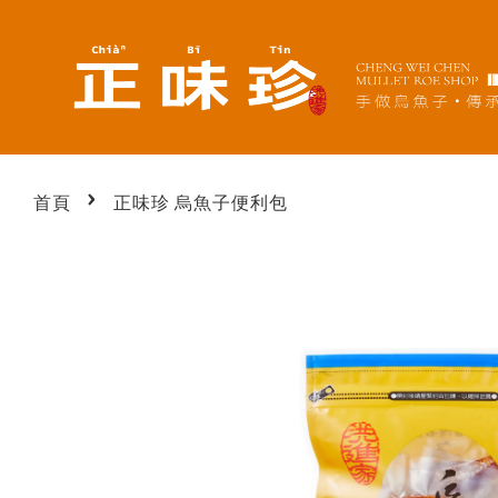
›
首頁
正味珍 烏魚子便利包