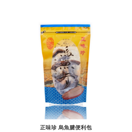
正味珍 烏魚腱便利包